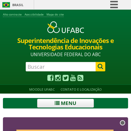
BRASIL
Simplifique!
Alto contraste
Acessibilidade
Mapa do site
Comunica BR
Participe
Superintendência de Inovações e
Acesso à informação
Tecnologias Educacionais
Legislação
UNIVERSIDADE FEDERAL DO ABC
Canais
MOODLE UFABC
CONTATO E LOCALIZAÇÃO
MENU